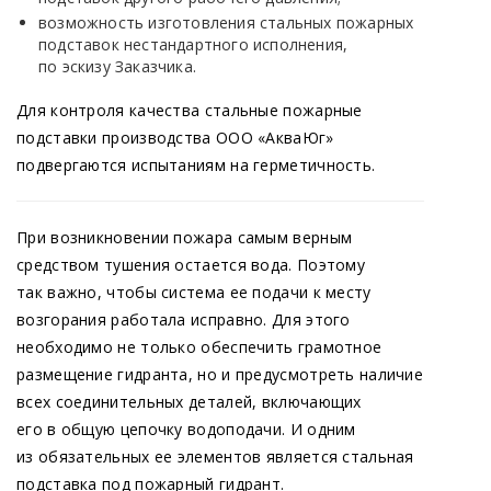
возможность изготовления стальных пожарных
подставок нестандартного исполнения,
по эскизу Заказчика.
1 – труба стальная условным диаметром
D
200;
Для контроля качества стальные пожарные
n
2 – ствол условным диаметром D
подставки производства ООО
«АкваЮг
»
n
подвергаются испытаниям на герметичность.
из стальной трубы ГОСТ 10704/10705;
3 – отросток условным диаметром d
n
из стальной трубы ГОСТ 10704/10705;
При возникновении пожара самым верным
4 – фланец стальной плоский
средством тушения остается вода. Поэтому
приварной D
-10
(16
)-01-1В ГОСТ 33259;
так важно, чтобы система ее подачи к месту
n
5 — фланец стальной плоский
возгорания работала исправно. Для этого
необходимо не только обеспечить грамотное
приварной d
-10
(16
)-01-1В ГОСТ
n
размещение гидранта, но и предусмотреть наличие
33259;6 – фланец под пожарный
всех соединительных деталей, включающих
гидрант
его в общую цепочку водоподачи. И одним
из обязательных ее элементов является стальная
Общий вид пожарной подставки ППТФ
подставка под пожарный гидрант.