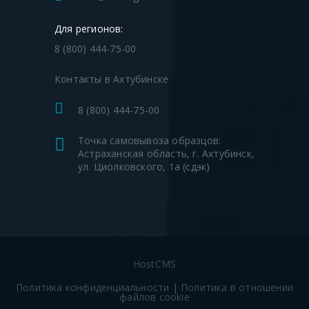
ППТФ 50×50
Для регионов:
50
50
200
200
8 (800) 444-75-00
ППКФ 50×50
Контакты в Ахтубинске
ППТФ 65×50
65
50
200
200
8 (800) 444-75-00
ППКФ 65×50
Точка самовывоза образцов:
Астраханская область, г. Ахтубинск,
ППТФ 80×50
ул. Циолковского, 1а (сдэк)
80
50
200
200
ППКФ 80×50
ППТФ 100×50
100
50
200
200
ППКФ 100×50
HostCMS
Политика конфиденциальности
|
Политика в отношении
ППТФ 125×50
файлов cookie
125
50
250
200