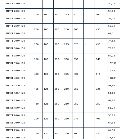
1 – труба стальная условным диаметром
D
200;
n
2 – труба стальная условным диаметром
D
ГОСТ 10704/10705; 3 – фланец
n
стальной плоский приварной D
-10
n
(16
)-01-1В ГОСТ 33259; 4 – фланец