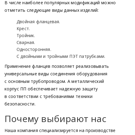
2 – ствол условным диаметром D
из стальной
В числе наиболее популярных модификаций можно
n
трубы ГОСТ 10704/10705;
отметить следующие виды данных изделий:
3 – отросток условным диаметром d
из стально
n
Двойная фланцевая.
трубы ГОСТ 10704/10705;
Крест.
4 – фланец стальной плоский приварной D
-10
Тройник.
n
(16
)-01-1В ГОСТ 33259;
Сварная.
Односторонняя.
5 — фланец стальной плоский приварной d
-1
n
С двойными и тройными ПЭТ патрубками.
(16
)-01-1В ГОСТ 33259;
Применение фланцев позволяет реализовывать
6 – фланец под пожарный гидрант
универсальные виды соединения оборудования
с основным трубопроводом. А металлический
Общий вид пожарной подставки ППКФ
корпус ПП обеспечивает надежную защиту
с условным диаметром ствола более D
200
n
в соответствии с требованиями техники
безопасности.
Почему выбирают нас
Наша компания специализируется на производстве