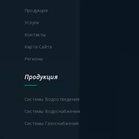
ППДФ-80
Продукция
ППФ-100
Услуги
100
-
200
-
Контакты
ППДФ-100
Карта Сайта
ППФ-125
125
-
250
-
Регионы
ППДФ-125
Продукция
ППФ-150
150
-
250
-
ППДФ-150
Системы Водоотведения
ППФ-200
Системы Водоснабжения
200
-
300
-
Системы Газоснабжения
ППДФ-200