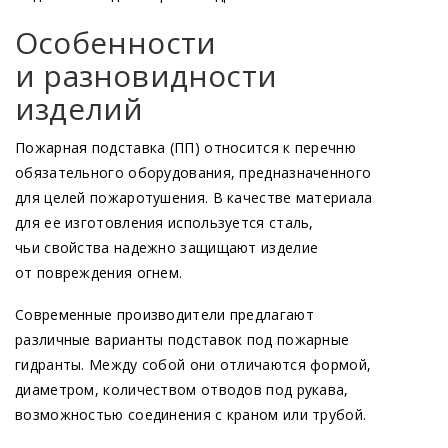
с условным диаметром ствола более
D
200
Особенности
n
и разновидности
изделий
Пожарная подставка
(ПП
) относится к перечню
обязательного оборудования, предназначенного
для целей пожаротушения. В качестве материала
для ее изготовления используется сталь,
чьи свойства надежно защищают изделие
от повреждения огнем.
Современные производители предлагают
различные варианты подставок под пожарные
гидранты. Между собой они отличаются формой,
диаметром, количеством отводов под рукава,
возможностью соединения с краном или трубой.
1 – труба стальная D
200;
n