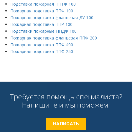
Подставка пожарная ППТФ 100
Пожарная подставка односторонняя фланцева
Пожарная подставка ППФ 100
Пожарная подставка фланцевая ДУ 100
ППОФ-50
50
-
200
-
Пожарная подставка ППР 100
Подставки пожарные ППДФ 100
ППОФ-65
65
-
200
-
Пожарная подставка фланцевая ППФ 200
Пожарная подставка ППФ 400
Пожарная подставка ППФ 250
ППОФ–80
80
-
200
-
ППОФ-100
100
-
200
-
ППОФ-125
125
-
250
-
Требуется помощь специалиста?
ППОФ-150
150
-
250
-
Напишите и мы поможем!
ППОФ-200
200
-
300
-
НАПИСАТЬ
ППОФ-250
250
-
300
-