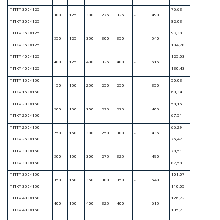
под пожарный гидрант; 5 – заглушка
стальная эллиптическая ГОСТ 17379
Общий вид пожарной подставки ППОФ
для подключаемого трубопровода
условным диаметром более D
200
n