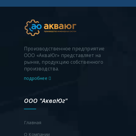
ППОФ-300
300
-
300
-
ППОФ-350
350
-
350
-
ППОФ-400
400
-
400
-
Производственное предприятие
Пожарная подставка двусторонняя фланцевая
ООО «АкваЮг» представляет на
рынке, продукцию собственного
производства.
ППФ-50
50
-
200
-
подробнее
ППДФ-50
ППФ-65
ООО "АкваЮг"
65
-
200
-
ППДФ-65
Главная
ППФ–80
80
-
200
-
О Компании