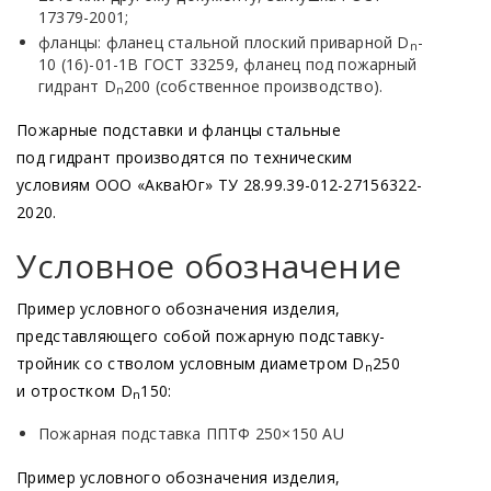
17379-2001;
фланцы: фланец стальной плоский приварной D
-
n
10
(16
)-01-1В ГОСТ 33259, фланец под пожарный
гидрант D
200
(собственное
производство).
n
Пожарные подставки и фланцы стальные
под гидрант производятся по техническим
условиям ООО
«АкваЮг
» ТУ 28.99.39-012-27156322-
2020.
Условное обозначение
Пример условного обозначения изделия,
представляющего собой пожарную подставку-
тройник со стволом условным диаметром D
250
n
и отростком D
150:
n
Пожарная подставка ППТФ 250×150 AU
Пример условного обозначения изделия,