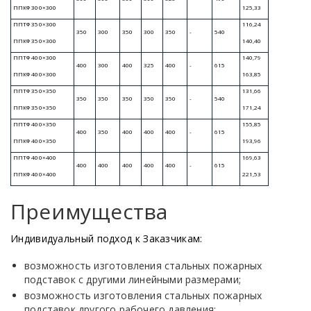
Общий вид пожарной подставки
под п
ППФ с условным диаметром
ствола более D
200
Общий
n
с усло
D
200
n
Преимущества
Индивидуальный подход к Заказчикам:
возможность изготовления стальных пожарных
подставок с другими линейными размерами;
возможность изготовления стальных пожарных
подставок другого рабочего давления;