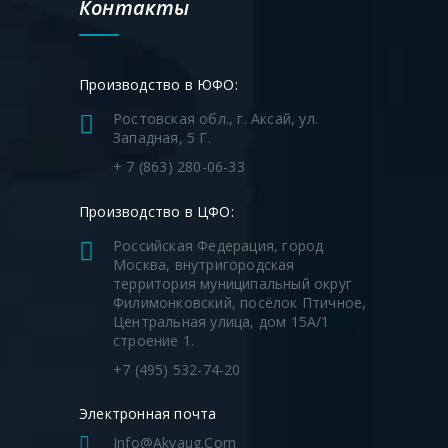
Контакты
ППФ-250
250
-
300
-
ППДФ-250
Производство в ЮФО:
ППФ-300
Ростовская обл., г. Аксай, ул.
300
-
300
-
Западная, 5 Г.
ППДФ-300
+ 7 (863) 280-06-33
ППФ-350
Производство в ЦФО:
350
-
350
-
ППДФ-350
Российская Федерация, город
Москва, внутригородская
территория муниципальный округ
ППФ-400
Филимонковский, посёлок Птичное,
400
-
400
-
Центральная улица, дом 15А/1
ППДФ-400
строение 1.
+7 (495) 532-74-20
Пожарная подставка-тройник фланцевая ППТФ
Электронная почта
Пожарная подставка-крест фланцевая ППКФ
Info@akvaug.com