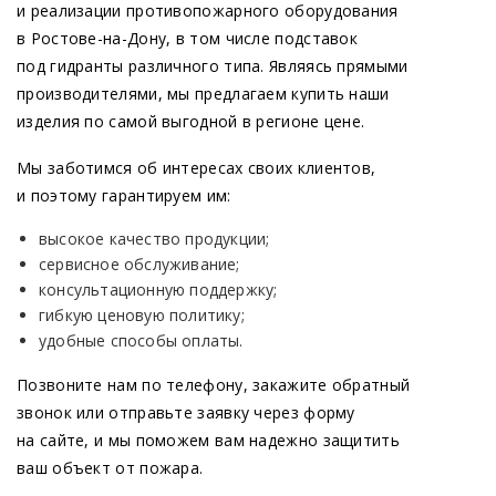
и реализации противопожарного оборудования
в Ростове-на-Дону, в том числе подставок
под гидранты различного типа. Являясь прямыми
производителями, мы предлагаем купить наши
изделия по самой выгодной в регионе цене.
Мы заботимся об интересах своих клиентов,
Наименование
Значение, мм
и поэтому гарантируем им:
пожарной
высокое качество продукции;
подставки
D
d
L
L
сервисное обслуживание;
n
n
1
стальной AU
консультационную поддержку;
гибкую ценовую политику;
Пожарная подставка сварная ППС-200
удобные способы оплаты.
ППС-200
Позвоните нам по телефону, закажите обратный
-
-
-
-
звонок или отправьте заявку через форму
с приварным дном
на сайте, и мы поможем вам надежно защитить
ваш объект от пожара.
ППС-200 без дна
-
-
-
-