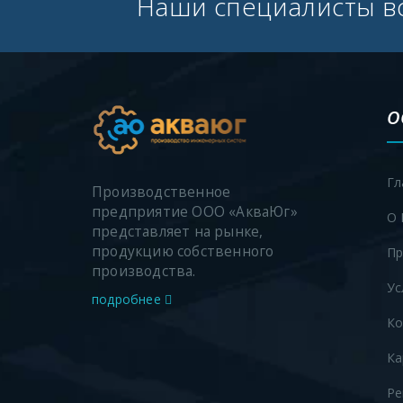
Наши специалисты вс
О
Гл
Производственное
предприятие ООО «АкваЮг»
О 
представляет на рынке,
продукцию собственного
Пр
производства.
Ус
подробнее
Ко
Ка
Ре