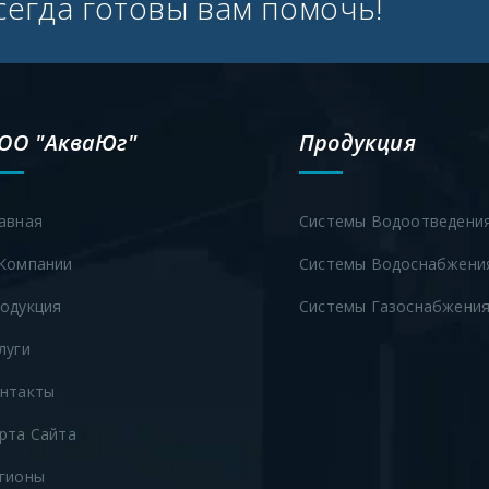
егда готовы вам помочь!
ОО "АкваЮг"
Продукция
авная
Системы Водоотведени
Компании
Системы Водоснабжени
одукция
Системы Газоснабжени
луги
нтакты
рта Сайта
гионы