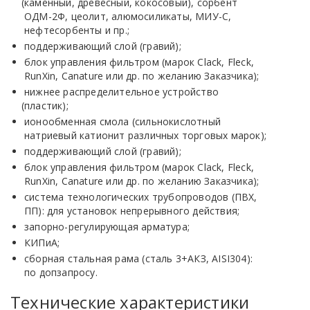
(каменный
, древесный, кокосовый), сорбент
ОДМ-2Ф, цеолит, алюмосиликаты, МИУ-С,
нефтесорбенты и пр.;
поддерживающий слой
(гравий
);
блок управления фильтром
(марок
Clack, Fleck,
RunXin, Canature или др. по желанию Заказчика);
нижнее распределительное устройство
(пластик
);
ионообменная смола
(сильнокислотный
натриевый катионит различных торговых марок);
поддерживающий слой
(гравий
);
блок управления фильтром
(марок
Clack, Fleck,
RunXin, Canature или др. по желанию Заказчика);
система технологических трубопроводов
(ПВХ
,
ПП): для установок непрерывного действия;
запорно-регулирующая арматура;
КИПиА;
сборная стальная рама
(сталь
3+АКЗ, AISI304):
по допзапросу.
Технические характеристики