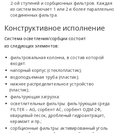
2-ой ступеней и сорбционных фильтров. Каждая
из систем включает 1 или 2 и более параллельно
соединенных фильтра.
Конструктивное исполнение
Система осветления/сорбции состоит
из следующих элементов:
фильтровальная колонна, в состав которой
входят:
напорный корпус
(стеклопластик
);
водоподъемная труба
(пластик
);
Продукция
нижнее распределительное устройство
(пластик
);
Установки осветления воды
фильтрующая загрузка:
осветлительные фильтры: фильтрующая среда
FILTER – AG, сорбент АС, сорбент ОДМ-2Ф,
кварцевый песок, дробленый гидроантрацит,
керамзит и пр.;
сорбционные фильтры: активированный уголь