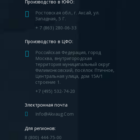
Производство в ЮФО:
Ростовская обл., г. Аксай, ул.
Западная, 5 Г.
+ 7 (863) 280-06-33
Производство в ЦФО:
Российская Федерация, город
Москва, внутригородская
территория муниципальный округ
Филимонковский, посёлок Птичное,
Центральная улица, дом 15А/1
строение 1.
1 –
1 – шахта колодца; 2 – горловина
+7 (495) 532-74-20
кол
колодца;
Электронная почта
3 –
3 – подводящие патрубки; 4 –
Info@akvaug.com
уси
пожарная подставка под гидрант; 5 –
Для регионов:
пожарный гидрант; 6 – лестница;
5, 
8 (800) 444-75-00