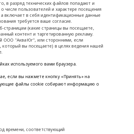
го, в разряд технических файлов попадают и
 о числе пользователей и характере посещения
 а включает в себя идентификационные данные
зования требуется ваше согласие.
б-страницам (какие страницы вы посещаете,
ванный контент и таргетированную рекламу.
й ООО "АкваЮг", или сторонними, если
, который вы посещаете) в целях ведения нашей
е.
йках используемого вами браузера.
ае, если вы нажмете кнопку «Принять» на
ирующие файлы cookie собирают информацию о
иод времени, соответствующий