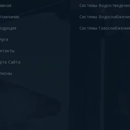
авная
Системы Водоотведени
Компании
Системы Водоснабжени
одукция
Системы Газоснабжени
луги
нтакты
рта Сайта
гионы