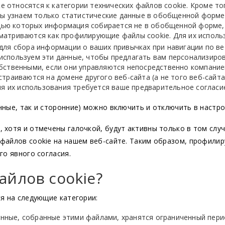
е относятся к категории технических файлов cookie. Кроме то
мы узнаем только статистические данные в обобщенной форме
ощью которых информация собирается не в обобщенной форме,
ссматриваются как профилирующие файлы cookie. Для их исполь
ля сбора информации о ваших привычках при навигации по ве
ы используем эти данные, чтобы предлагать вам персонализиро
ственными, если они управляются непосредственно компание
раиваются на домене другого веб-сайта (а не того веб-сайта
я их использования требуется ваше предварительное согласи
ные, так и сторонние) можно включить и отключить в настро
хотя и отмечены галочкой, будут активны только в том случ
файлов cookie на нашем веб-сайте. Таким образом, профил
го явного согласия.
айлов cookie?
я на следующие категории:
данные, собранные этими файлами, хранятся ограниченный пер