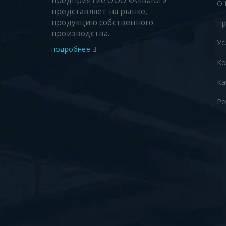
предприятие ООО «АкваЮг»
О 
представляет на рынке,
продукцию собственного
Пр
производства.
Ус
подробнее
Ко
Ка
Ре