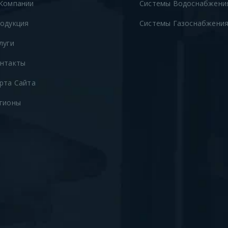
Компании
Системы Водоснабжени
одукция
Системы Газоснабжени
луги
нтакты
рта Сайта
гионы