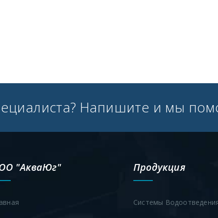
пециалиста? Напишите и мы пом
ОО "АкваЮг"
Продукция
авная
Системы Водоотведени