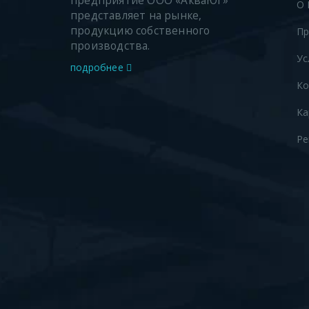
предприятие ООО «АкваЮг»
О 
представляет на рынке,
продукцию собственного
Пр
производства.
Ус
подробнее
Ко
Ка
Ре