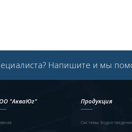
пециалиста? Напишите и мы пом
ОО "АкваЮг"
Продукция
авная
Системы Водоотведени