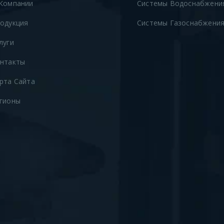
Компании
Системы Водоснабжени
одукция
Системы Газоснабжени
луги
нтакты
рта Сайта
гионы