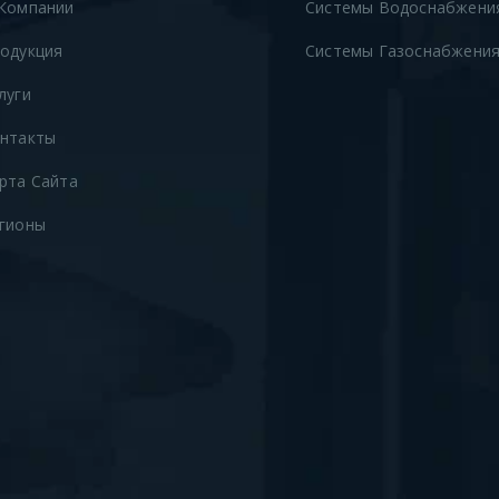
Компании
Системы Водоснабжени
одукция
Системы Газоснабжени
луги
нтакты
рта Сайта
гионы