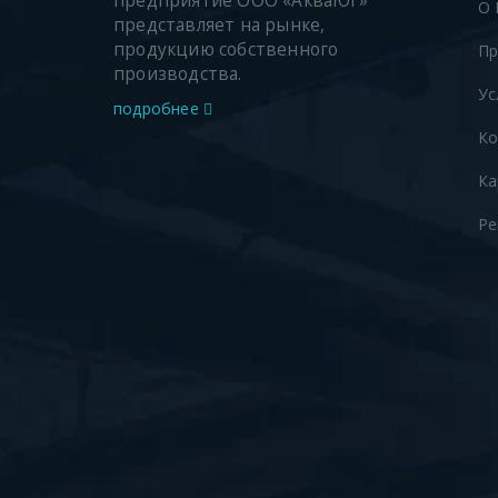
предприятие ООО «АкваЮг»
О 
представляет на рынке,
продукцию собственного
Пр
производства.
Ус
подробнее
Ко
Ка
Ре