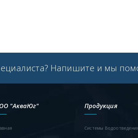
пециалиста? Напишите и мы пом
ОО "АкваЮг"
Продукция
авная
Системы Водоотведени