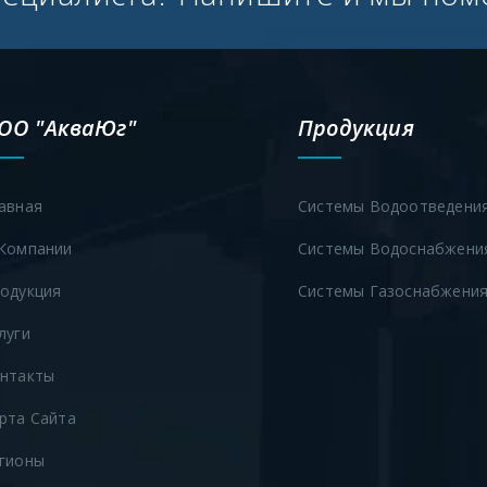
ОО "АкваЮг"
Продукция
авная
Системы Водоотведени
Компании
Системы Водоснабжени
одукция
Системы Газоснабжени
луги
нтакты
рта Сайта
гионы