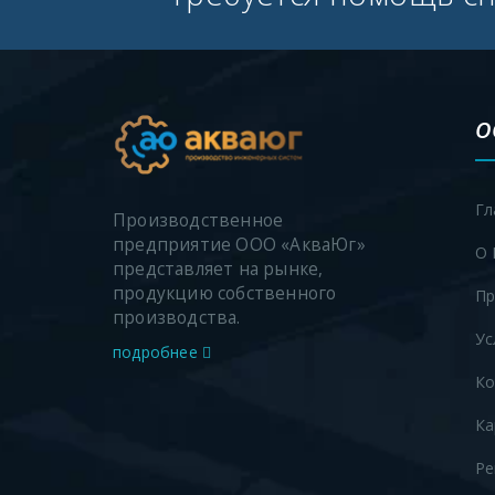
О
Гл
Производственное
предприятие ООО «АкваЮг»
О 
представляет на рынке,
продукцию собственного
Пр
производства.
Ус
подробнее
Ко
Ка
Ре